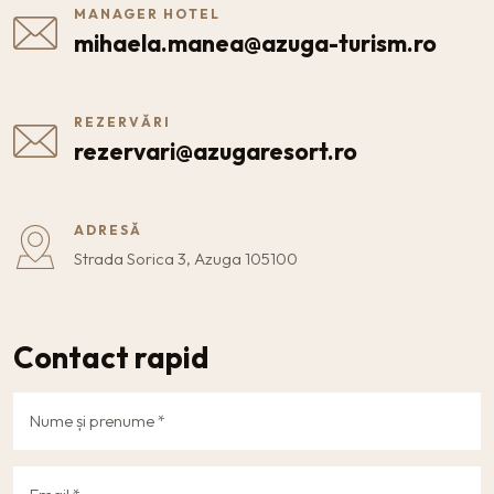
MANAGER HOTEL
mihaela.manea@azuga-turism.ro
REZERVĂRI
rezervari@azugaresort.ro
ADRESĂ
Strada Sorica 3, Azuga 105100
Contact rapid