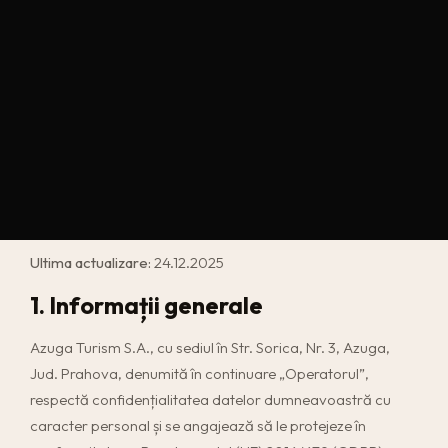
Ultima actualizare:
24.12.2025
1. Informații generale
Azuga Turism S.A., cu sediul în Str. Sorica, Nr. 3, Azuga,
Jud. Prahova, denumită în continuare „Operatorul”,
respectă confidențialitatea datelor dumneavoastră cu
caracter personal și se angajează să le protejeze în