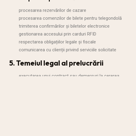
procesarea rezervărilor de cazare
procesarea comenzilor de bilete pentru telegondolă
trimiterea confirmărilor și biletelor electronice
gestionarea accesului prin carduri RFID
respectarea obligațiilor legale și fiscale
comunicarea cu clienții privind serviciile solicitate
5. Temeiul legal al prelucrării
executarea unui contract sau demersuri la cererea
clientului (art. 6 alin. 1 lit. b GDPR)
îndeplinirea obligațiilor legale (art. 6 alin. 1 lit. c GDPR)
consimțământul explicit, acolo unde este cazul (art. 6
alin. 1 lit. a GDPR)
interesul legitim al Operatorului (art. 6 alin. 1 lit. f
GDPR)